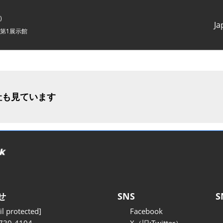
)
Ja
第1展示館
Japanes
English
社も見ています
せ
SNS
S
l protected]
Facebook
739-4104
X（旧:Twitter）