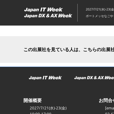
ス
キ
2027/7/21(水)-23(金
ッ
ポートメッセなごや 
プ
し
て
進
む
この出展社を見ている人は、こちらの出展
開催概要
お問合
2027/7/21(水)-23(金)
[emai
10:00-17:00
03-6