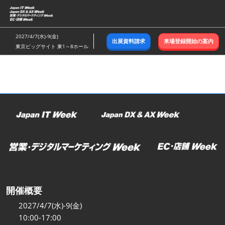
ス
キ
ッ
2027/4/7(水)-9(金)
出展資料請求
来場登録開始の案内
プ
東京ビッグサイト 東1～8ホール
し
て
進
む
開催概要
2027/4/7(水)-9(金)
10:00-17:00