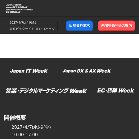
ス
キ
ッ
2027/4/7(水)-9(金)
出展資料請求
来場登録開始の案内
プ
東京ビッグサイト 東1～8ホール
し
て
進
む
開催概要
2027/4/7(水)-9(金)
10:00-17:00