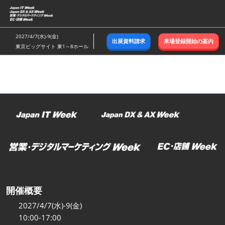
ス
キ
ッ
2027/4/7(水)-9(金)
出展資料請求
来場登録開始の案内
プ
東京ビッグサイト 東1～8ホール
し
て
進
む
開催概要
2027/4/7(水)-9(金)
10:00-17:00