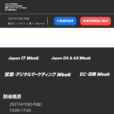
ス
キ
ッ
2027/4/7(水)-9(金)
出展資料請求
来場登録開始の案内
プ
東京ビッグサイト 東1～8ホール
し
て
進
む
開催概要
2027/4/7(水)-9(金)
10:00-17:00