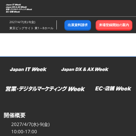
ス
キ
ッ
2027/4/7(水)-9(金)
出展資料請求
来場登録開始の案内
プ
東京ビッグサイト 東1～8ホール
し
て
進
む
開催概要
2027/4/7(水)-9(金)
10:00-17:00