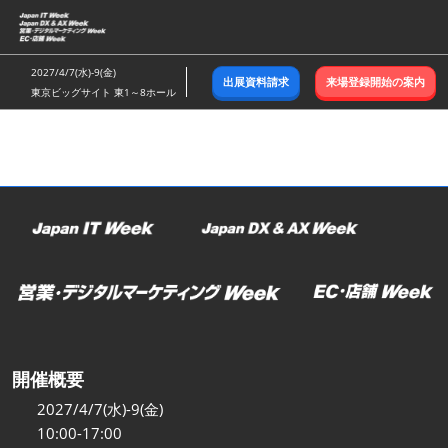
ス
キ
ッ
2027/4/7(水)-9(金)
出展資料請求
来場登録開始の案内
プ
東京ビッグサイト 東1～8ホール
し
て
進
む
開催概要
2027/4/7(水)-9(金)
10:00-17:00