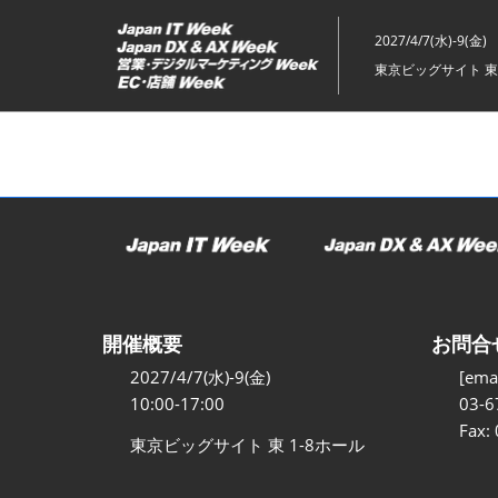
ス
キ
2027/4/7(水)-9(金)
ッ
東京ビッグサイト 東
プ
し
て
進
む
開催概要
お問合
2027/4/7(水)-9(金)
[emai
10:00-17:00
03-6
Fax:
東京ビッグサイト 東 1-8ホール