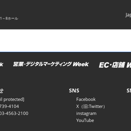
Ja
1～8ホール
Japanes
English
せ
SNS
S
l protected]
Facebook
739-4104
X（旧:Twitter）
 03-4563-2100
instagram
YouTube