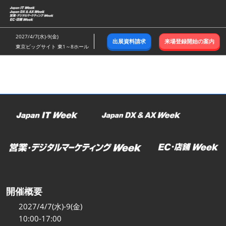
ス
キ
ッ
2027/4/7(水)-9(金)
出展資料請求
来場登録開始の案内
プ
東京ビッグサイト 東1～8ホール
し
て
進
む
開催概要
2027/4/7(水)-9(金)
10:00-17:00