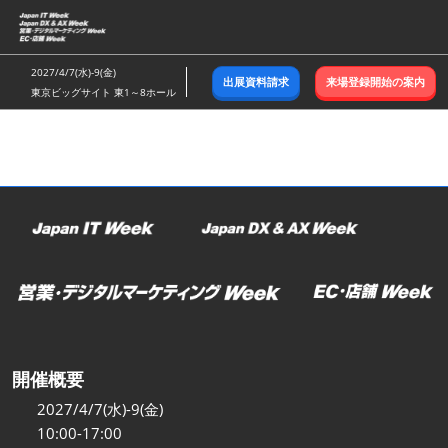
ス
キ
ッ
2027/4/7(水)-9(金)
出展資料請求
来場登録開始の案内
プ
東京ビッグサイト 東1～8ホール
し
て
進
む
開催概要
2027/4/7(水)-9(金)
10:00-17:00