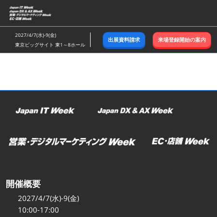
ス
キ
ッ
2027/4/7(水)-9(金)
出展資料請求
来場登録開始の案内
プ
東京ビッグサイト 東1～8ホール
し
て
進
む
開催概要
2027/4/7(水)-9(金)
10:00-17:00