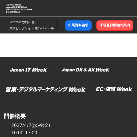
ス
キ
ッ
2027/4/7(水)-9(金)
出展資料請求
来場登録開始の案内
プ
東京ビッグサイト 東1～8ホール
し
て
進
む
開催概要
2027/4/7(水)-9(金)
10:00-17:00