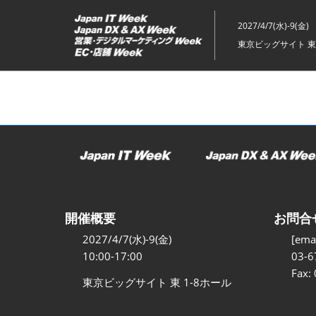
ス
キ
2027/4/7(水)-9(金)
ッ
東京ビッグサイト 東
プ
し
て
進
む
開催概要
お問合
2027/4/7(水)-9(金)
[emai
10:00-17:00
03-6
Fax:
東京ビッグサイト 東 1-8ホール