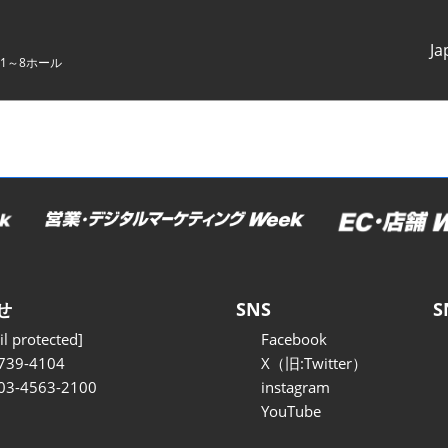
Ja
1～8ホール
Japanes
English
せ
SNS
S
l protected]
Facebook
739-4104
X（旧:Twitter）
 03-4563-2100
instagram
YouTube