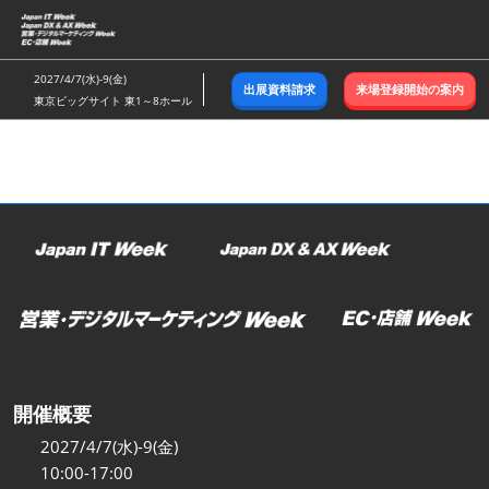
ス
キ
ッ
2027/4/7(水)-9(金)
出展資料請求
来場登録開始の案内
プ
東京ビッグサイト 東1～8ホール
し
て
進
む
開催概要
2027/4/7(水)-9(金)
10:00-17:00