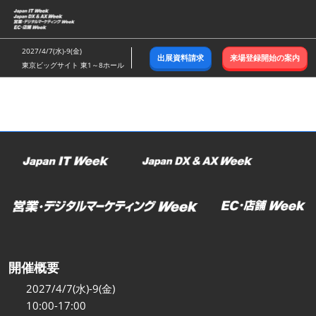
ス
キ
ッ
2027/4/7(水)-9(金)
出展資料請求
来場登録開始の案内
プ
東京ビッグサイト 東1～8ホール
し
て
進
む
開催概要
2027/4/7(水)-9(金)
10:00-17:00