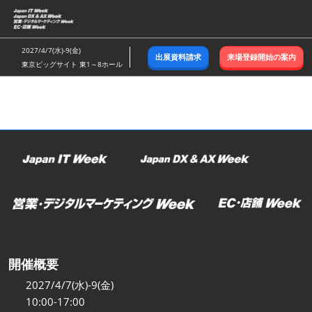
ス
キ
ッ
2027/4/7(水)-9(金)
出展資料請求
来場登録開始の案内
プ
東京ビッグサイト 東1～8ホール
し
て
進
む
開催概要
2027/4/7(水)-9(金)
10:00-17:00