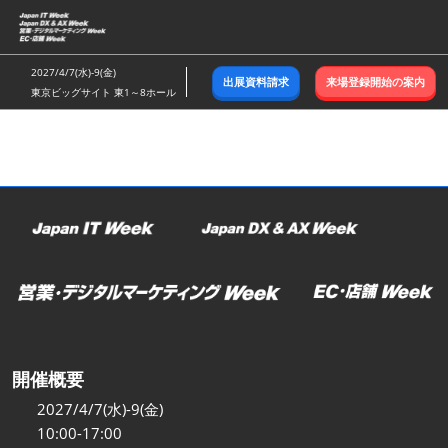
ス
キ
ッ
2027/4/7(水)-9(金)
出展資料請求
来場登録開始の案内
プ
東京ビッグサイト 東1～8ホール
し
て
進
む
開催概要
2027/4/7(水)-9(金)
10:00-17:00