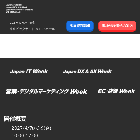
ス
キ
ッ
2027/4/7(水)-9(金)
出展資料請求
来場登録開始の案内
プ
東京ビッグサイト 東1～8ホール
し
て
進
む
開催概要
2027/4/7(水)-9(金)
10:00-17:00