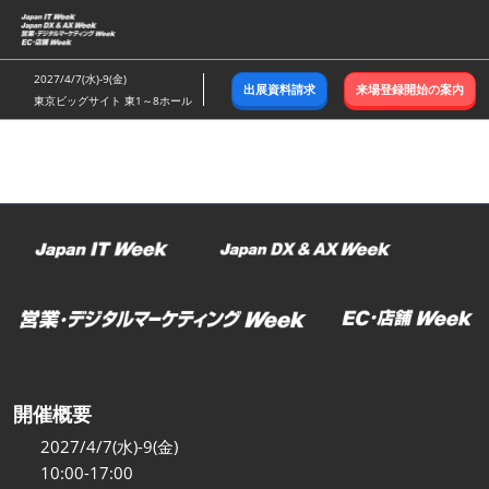
ス
キ
ッ
2027/4/7(水)-9(金)
出展資料請求
来場登録開始の案内
プ
東京ビッグサイト 東1～8ホール
し
て
進
む
開催概要
2027/4/7(水)-9(金)
10:00-17:00