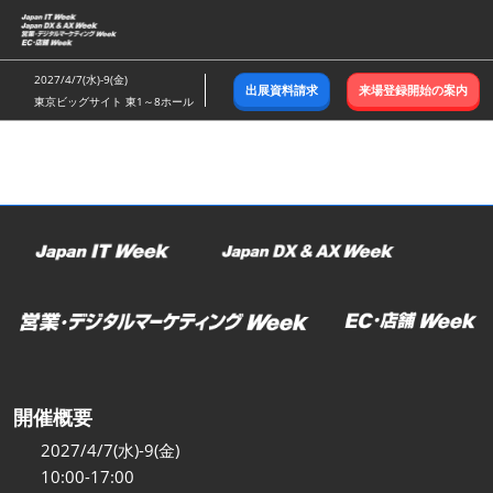
ス
キ
ッ
2027/4/7(水)-9(金)
出展資料請求
来場登録開始の案内
プ
東京ビッグサイト 東1～8ホール
し
て
進
む
開催概要
2027/4/7(水)-9(金)
10:00-17:00