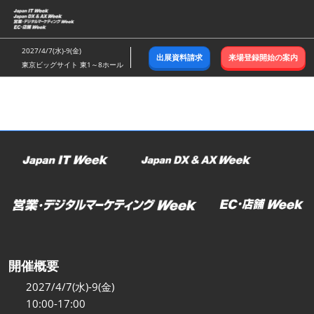
ス
キ
ッ
2027/4/7(水)-9(金)
出展資料請求
来場登録開始の案内
プ
東京ビッグサイト 東1～8ホール
し
て
進
む
開催概要
2027/4/7(水)-9(金)
10:00-17:00