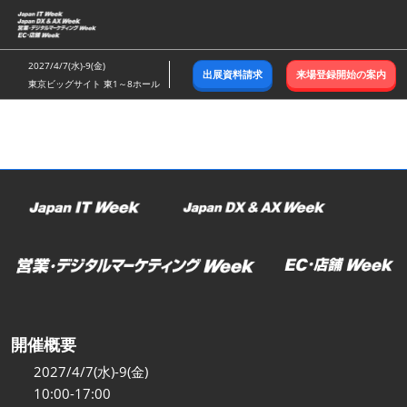
ス
キ
ッ
2027/4/7(水)-9(金)
出展資料請求
来場登録開始の案内
プ
東京ビッグサイト 東1～8ホール
し
て
進
む
開催概要
2027/4/7(水)-9(金)
10:00-17:00