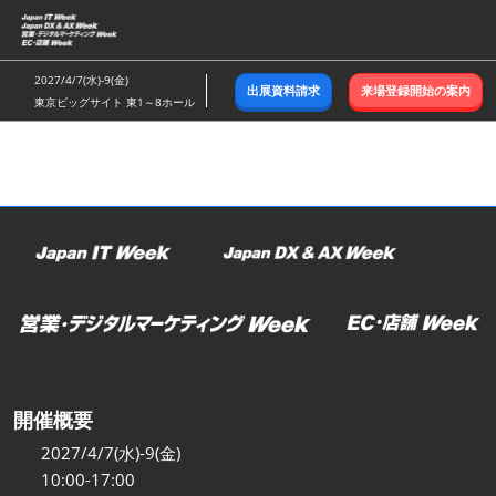
ス
キ
ッ
2027/4/7(水)-9(金)
出展資料請求
来場登録開始の案内
プ
東京ビッグサイト 東1～8ホール
し
て
進
む
開催概要
2027/4/7(水)-9(金)
10:00-17:00