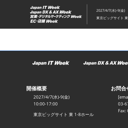
ス
キ
2027/4/7(水)-9(金)
ッ
東京ビッグサイト 東
プ
し
て
進
む
開催概要
お問合
2027/4/7(水)-9(金)
[emai
10:00-17:00
03-6
Fax:
東京ビッグサイト 東 1-8ホール