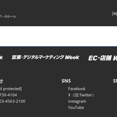
Ja
1～8ホール
Japanes
English
せ
SNS
S
l protected]
Facebook
739-4104
X（旧:Twitter）
 03-4563-2100
instagram
YouTube