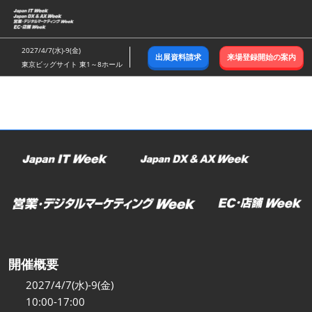
ス
キ
ッ
2027/4/7(水)-9(金)
出展資料請求
来場登録開始の案内
プ
東京ビッグサイト 東1～8ホール
し
て
進
む
開催概要
2027/4/7(水)-9(金)
10:00-17:00