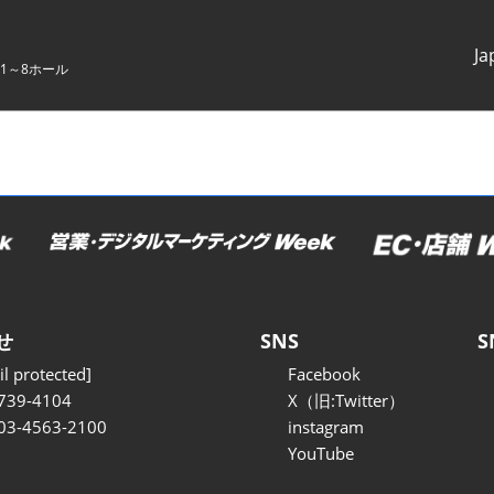
Ja
1～8ホール
Japanes
English
せ
SNS
S
l protected]
Facebook
739-4104
X（旧:Twitter）
 03-4563-2100
instagram
YouTube