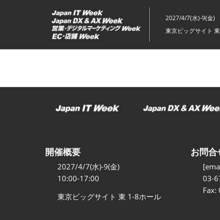
ス
キ
2027/4/7(水)-9(金)
ッ
東京ビッグサイト 東
プ
し
て
進
む
開催概要
お問合
2027/4/7(水)-9(金)
[emai
10:00-17:00
03-6
Fax:
東京ビッグサイト 東 1-8ホール