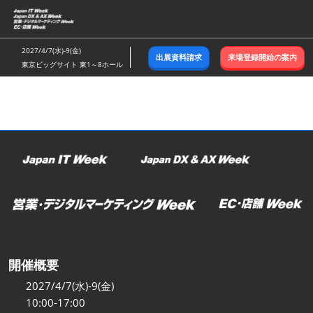
ス
キ
ッ
2027/4/7(水)-9(金)
出展資料請求
来場登録開始の案内
プ
東京ビッグサイト 東1～8ホール
し
て
進
む
開催概要
2027/4/7(水)-9(金)
10:00-17:00