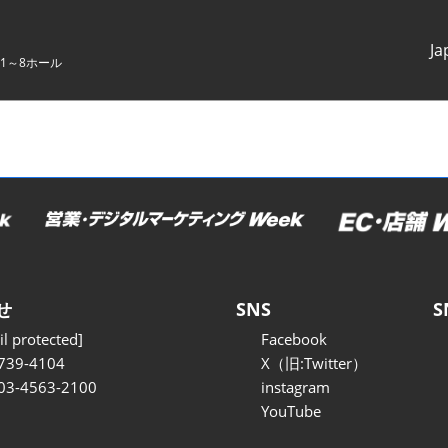
Ja
1～8ホール
Japanes
English
せ
SNS
S
l protected]
Facebook
739-4104
X（旧:Twitter）
 03-4563-2100
instagram
YouTube