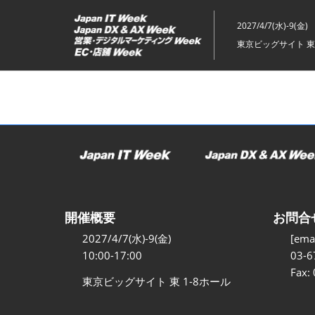
ス
キ
2027/4/7(水)-9(金)
ッ
東京ビッグサイト 東
プ
し
て
進
む
開催概要
お問合
2027/4/7(水)-9(金)
[emai
10:00-17:00
03-6
Fax:
東京ビッグサイト 東 1-8ホール