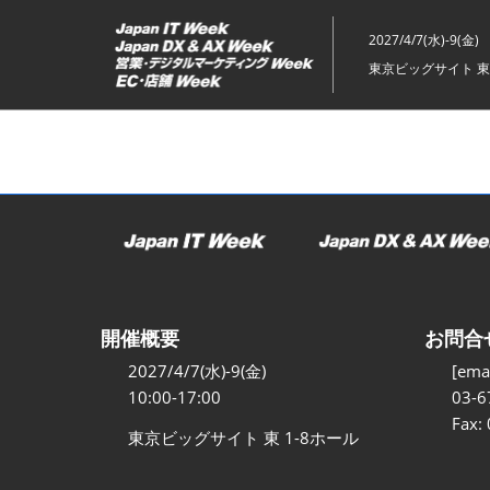
ス
キ
2027/4/7(水)-9(金)
ッ
東京ビッグサイト 東
プ
し
て
進
む
開催概要
お問合
2027/4/7(水)-9(金)
[emai
10:00-17:00
03-6
Fax:
東京ビッグサイト 東 1-8ホール