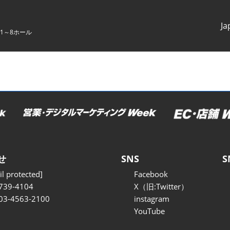
Ja
1～8ホール
Japanes
English
せ
SNS
S
l protected]
Facebook
739-4104
X（旧:Twitter）
 03-4563-2100
instagram
YouTube