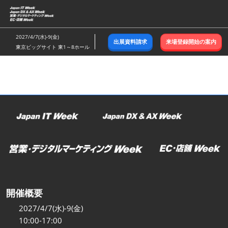
ス
キ
ッ
2027/4/7(水)-9(金)
出展資料請求
来場登録開始の案内
プ
東京ビッグサイト 東1～8ホール
し
て
進
む
開催概要
2027/4/7(水)-9(金)
10:00-17:00