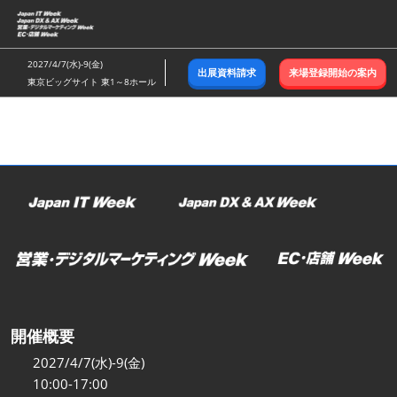
ス
キ
ッ
2027/4/7(水)-9(金)
出展資料請求
来場登録開始の案内
プ
東京ビッグサイト 東1～8ホール
し
て
進
む
開催概要
2027/4/7(水)-9(金)
10:00-17:00