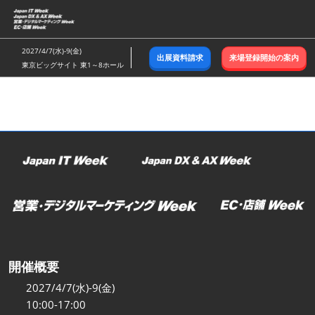
ス
キ
ッ
2027/4/7(水)-9(金)
出展資料請求
来場登録開始の案内
プ
東京ビッグサイト 東1～8ホール
し
て
進
む
開催概要
2027/4/7(水)-9(金)
10:00-17:00