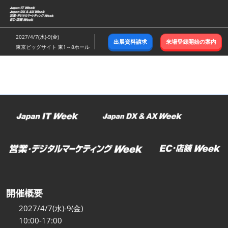
ス
キ
ッ
2027/4/7(水)-9(金)
出展資料請求
来場登録開始の案内
プ
東京ビッグサイト 東1～8ホール
し
て
進
む
開催概要
2027/4/7(水)-9(金)
10:00-17:00