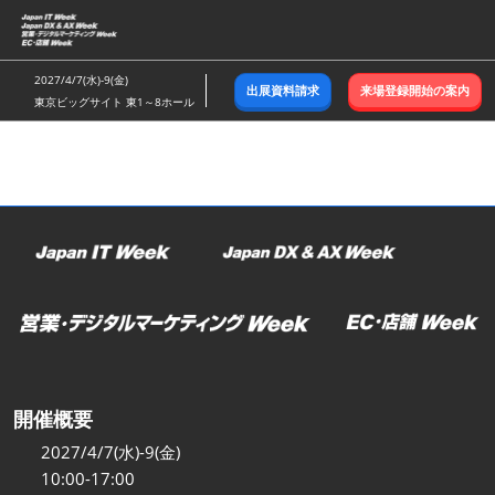
ス
キ
ッ
2027/4/7(水)-9(金)
出展資料請求
来場登録開始の案内
プ
東京ビッグサイト 東1～8ホール
し
て
進
む
開催概要
2027/4/7(水)-9(金)
10:00-17:00