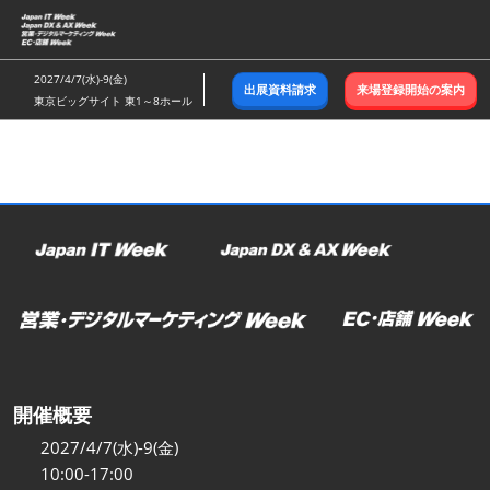
ス
キ
ッ
2027/4/7(水)-9(金)
出展資料請求
来場登録開始の案内
プ
東京ビッグサイト 東1～8ホール
し
て
進
む
開催概要
2027/4/7(水)-9(金)
10:00-17:00