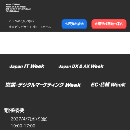
ス
キ
ッ
2027/4/7(水)-9(金)
出展資料請求
来場登録開始の案内
プ
東京ビッグサイト 東1～8ホール
し
て
進
む
開催概要
2027/4/7(水)-9(金)
10:00-17:00