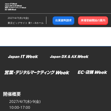
ス
キ
ッ
2027/4/7(水)-9(金)
出展資料請求
来場登録開始の案内
プ
東京ビッグサイト 東1～8ホール
し
て
進
む
開催概要
2027/4/7(水)-9(金)
10:00-17:00