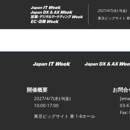
ス
キ
2027/4/7(水)-9(金)
ッ
東京ビッグサイト 東
プ
し
て
進
む
開催概要
お問合
2027/4/7(水)-9(金)
[emai
10:00-17:00
03-6
Fax:
東京ビッグサイト 東 1-8ホール