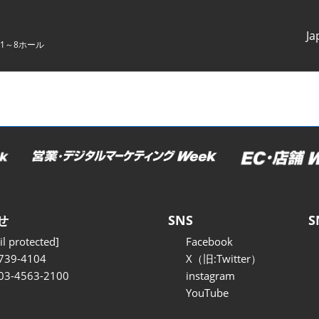
Ja
1～8ホール
Japanes
English
せ
SNS
S
l protected]
Facebook
739-4104
X（旧:Twitter）
 03-4563-2100
instagram
YouTube