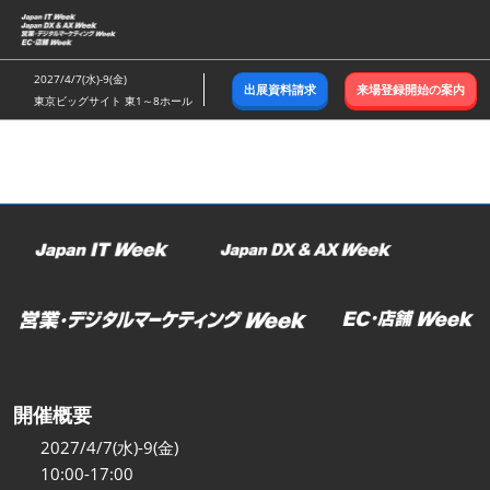
ス
キ
ッ
2027/4/7(水)-9(金)
出展資料請求
来場登録開始の案内
プ
東京ビッグサイト 東1～8ホール
し
て
進
む
開催概要
2027/4/7(水)-9(金)
10:00-17:00