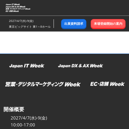
ス
キ
ッ
2027/4/7(水)-9(金)
出展資料請求
来場登録開始の案内
プ
東京ビッグサイト 東1～8ホール
し
て
進
む
開催概要
2027/4/7(水)-9(金)
10:00-17:00