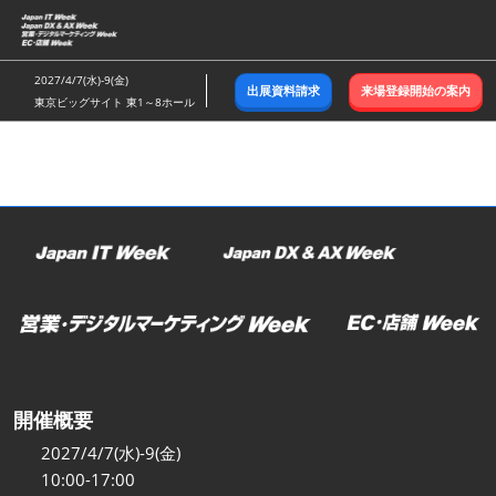
ス
キ
ッ
2027/4/7(水)-9(金)
出展資料請求
来場登録開始の案内
プ
東京ビッグサイト 東1～8ホール
し
て
進
む
開催概要
2027/4/7(水)-9(金)
10:00-17:00