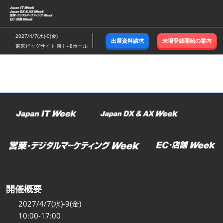
ス
キ
ッ
2027/4/7(水)-9(金)
出展資料請求
来場登録開始の案内
プ
東京ビッグサイト 東1～8ホール
し
て
進
む
開催概要
2027/4/7(水)-9(金)
10:00-17:00