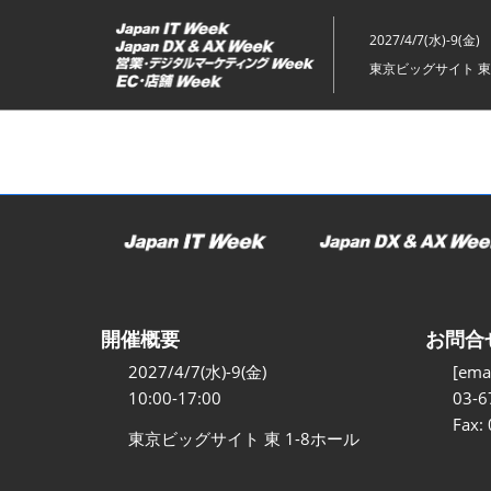
ス
キ
2027/4/7(水)-9(金)
ッ
東京ビッグサイト 東
プ
し
て
進
む
開催概要
お問合
2027/4/7(水)-9(金)
[emai
10:00-17:00
03-6
Fax:
東京ビッグサイト 東 1-8ホール