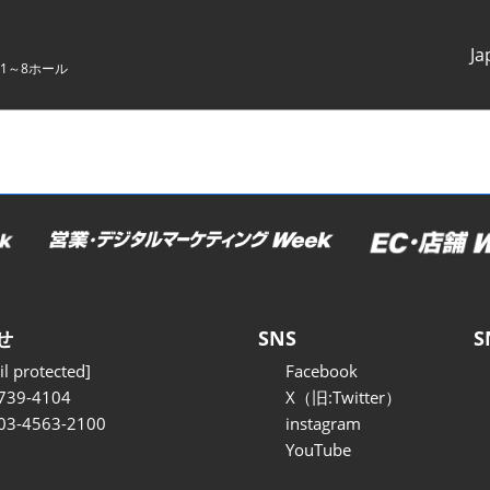
Ja
1～8ホール
Japanes
English
せ
SNS
S
l protected]
Facebook
739-4104
X（旧:Twitter）
 03-4563-2100
instagram
YouTube