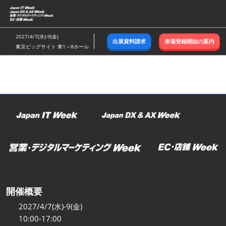
ス
キ
ッ
2027/4/7(水)-9(金)
出展資料請求
来場登録開始の案内
プ
東京ビッグサイト 東1～8ホール
し
て
進
む
開催概要
2027/4/7(水)-9(金)
10:00-17:00