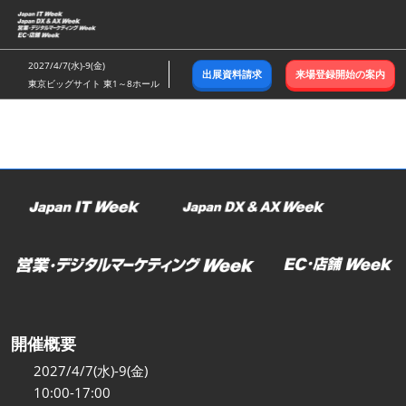
ス
キ
ッ
2027/4/7(水)-9(金)
出展資料請求
来場登録開始の案内
プ
東京ビッグサイト 東1～8ホール
し
て
進
む
開催概要
2027/4/7(水)-9(金)
10:00-17:00