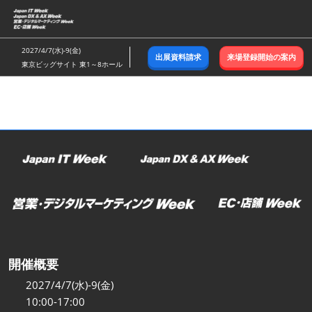
ス
キ
ッ
2027/4/7(水)-9(金)
出展資料請求
来場登録開始の案内
プ
東京ビッグサイト 東1～8ホール
し
て
進
む
開催概要
2027/4/7(水)-9(金)
10:00-17:00