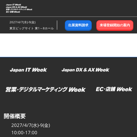
ス
キ
ッ
2027/4/7(水)-9(金)
出展資料請求
来場登録開始の案内
プ
東京ビッグサイト 東1～8ホール
し
て
進
む
開催概要
2027/4/7(水)-9(金)
10:00-17:00