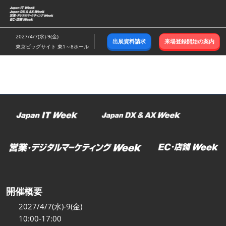
ス
キ
ッ
2027/4/7(水)-9(金)
出展資料請求
来場登録開始の案内
プ
東京ビッグサイト 東1～8ホール
し
て
進
む
開催概要
2027/4/7(水)-9(金)
10:00-17:00