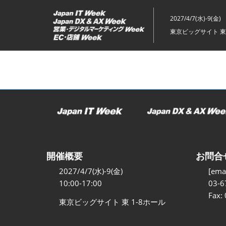
ス
キ
2027/4/7(水)-9(金)
ッ
東京ビッグサイト 東
プ
し
て
進
む
開催概要
お問合
2027/4/7(水)-9(金)
[emai
10:00-17:00
03-6
Fax:
東京ビッグサイト 東 1-8ホール