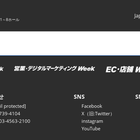
Ja
1～8ホール
Japanes
English
せ
SNS
S
l protected]
Facebook
739-4104
X（旧:Twitter）
 03-4563-2100
instagram
YouTube