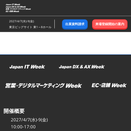
ス
キ
ッ
2027/4/7(水)-9(金)
出展資料請求
来場登録開始の案内
プ
東京ビッグサイト 東1～8ホール
し
て
進
む
開催概要
2027/4/7(水)-9(金)
10:00-17:00